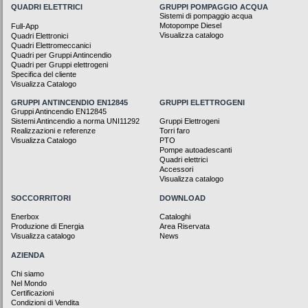
QUADRI ELETTRICI
GRUPPI POMPAGGIO ACQUA
Sistemi di pompaggio acqua
Motopompe Diesel
Full-App
Visualizza catalogo
Quadri Elettronici
Quadri Elettromeccanici
Quadri per Gruppi Antincendio
Quadri per Gruppi elettrogeni
Specifica del cliente
Visualizza Catalogo
GRUPPI ANTINCENDIO EN12845
GRUPPI ELETTROGENI
Gruppi Antincendio EN12845
Sistemi Antincendio a norma UNI11292
Gruppi Elettrogeni
Realizzazioni e referenze
Torri faro
Visualizza Catalogo
PTO
Pompe autoadescanti
Quadri elettrici
Accessori
Visualizza catalogo
SOCCORRITORI
DOWNLOAD
Enerbox
Cataloghi
Produzione di Energia
Area Riservata
Visualizza catalogo
News
AZIENDA
Chi siamo
Nel Mondo
Certificazioni
Condizioni di Vendita