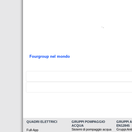
Fourgroup nel mondo
Compila questo modulo per conoscere il distributore te più 
Compila questo modulo per richiedere di diventare nostro di
QUADRI ELETTRICI
GRUPPI POMPAGGIO
GRUPPI 
ACQUA
EN12845
Sistemi di pompaggio acqua
Gruppi Ant
Full-App