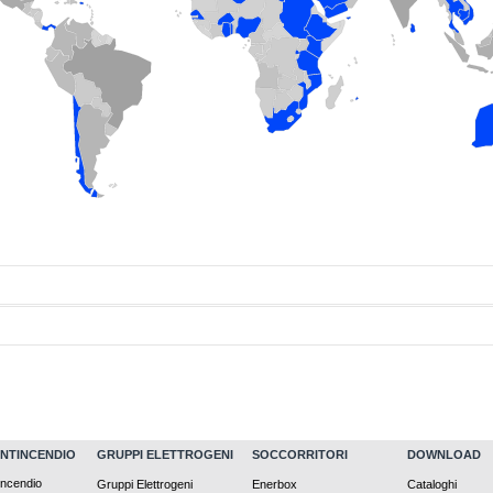
vicino.
stributore
ANTINCENDIO
GRUPPI ELETTROGENI
SOCCORRITORI
DOWNLOAD
incendio
Gruppi Elettrogeni
Enerbox
Cataloghi